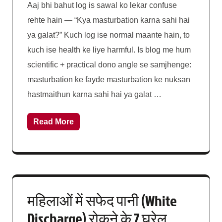
Aaj bhi bahut log is sawal ko lekar confuse
rehte hain — “Kya masturbation karna sahi hai
ya galat?” Kuch log ise normal maante hain, to
kuch ise health ke liye harmful. Is blog me hum
scientific + practical dono angle se samjhenge:
masturbation ke fayde masturbation ke nuksan
hastmaithun karna sahi hai ya galat …
Read More
महिलाओं में सफेद पानी (White
Discharge) रोकने के 7 घरेलू