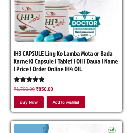
IH3 CAPSULE Ling Ko Lamba Mota or Bada
Karne Ki Capsule | Tablet | Oil | Dawa | Name
| Price | Order Online IH4 OIL
Rated
₹
1,700.00
₹
850.00
4.71
out of 5
Buy Now
Add to wishlist