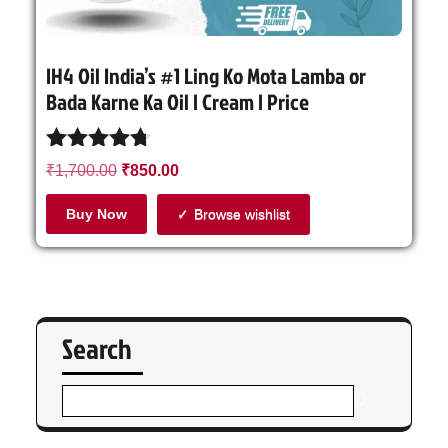
IH4 Oil India’s #1 Ling Ko Mota Lamba or
Bada Karne Ka Oil | Cream | Price
Rated
₹
1,700.00
₹
850.00
4.64
out of 5
Buy Now
Browse wishlist
Search