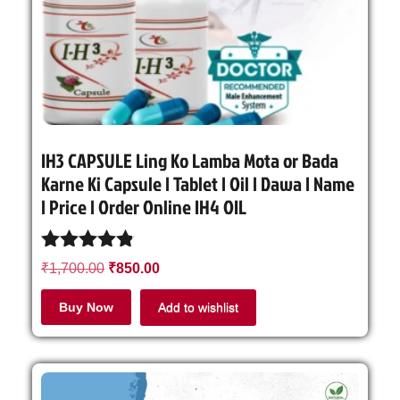
IH3 CAPSULE Ling Ko Lamba Mota or Bada
Karne Ki Capsule | Tablet | Oil | Dawa | Name
| Price | Order Online IH4 OIL
Rated
₹
1,700.00
₹
850.00
4.71
out of 5
Buy Now
Add to wishlist