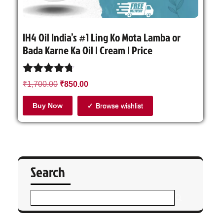
IH4 Oil India’s #1 Ling Ko Mota Lamba or
Bada Karne Ka Oil | Cream | Price
Rated
₹
1,700.00
₹
850.00
4.64
out of 5
Buy Now
Browse wishlist
Search