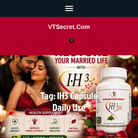
VTSecret.com
0
Tag:
IH3 Capsule
Daily Use
VTSecret.com
>>