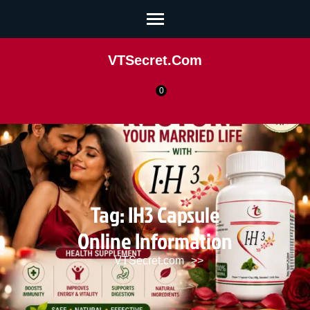
VTSecret.com
0
Tag:
IH3 Capsule
Online Information
VTSecret.com
>>