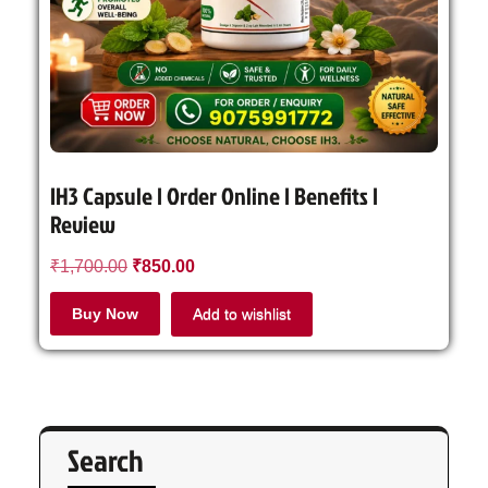
IH3 Capsule | Order Online | Benefits |
Review
₹
1,700.00
₹
850.00
Buy Now
Add to wishlist
Search