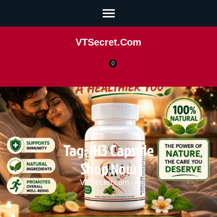
VTSecret.com
0
Tag:
IH3 Capsule
Shop Now
VTSecret.com
>>