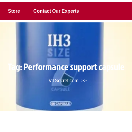
Store
Contact Our Experts
Tag:
Performance support capsule
VTSecret.com
>>