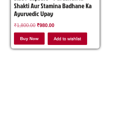
Shakti Aur Stamina Badhane Ka
Ayurvedic Upay
₹
1,800.00
₹
980.00
Buy Now
Add to wishlist