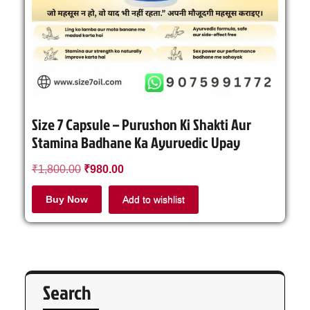
Size 7 Capsule – Purushon Ki Shakti Aur
Stamina Badhane Ka Ayurvedic Upay
₹
1,800.00
₹
980.00
Buy Now
Add to wishlist
Search