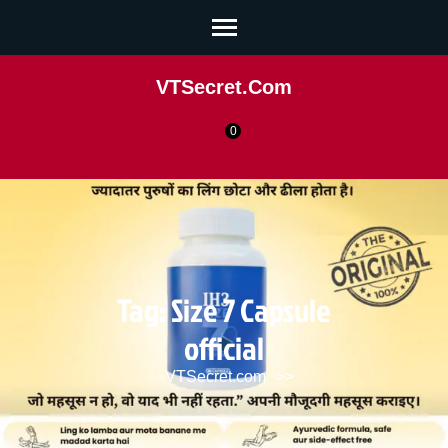
VTSecret.com
0
Tag:
Size 7 Capsule
official
VTSecret.com
>>