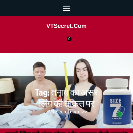
VTSecret.com
0
Tag:
तनाव का असर
लिंग की ताकत पर
VTSecret.com
>>