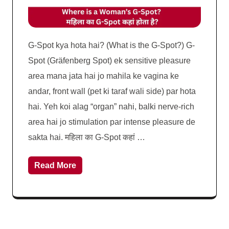
G-Spot kya hota hai? (What is the G-Spot?) G-
Spot (Gräfenberg Spot) ek sensitive pleasure
area mana jata hai jo mahila ke vagina ke
andar, front wall (pet ki taraf wali side) par hota
hai. Yeh koi alag “organ” nahi, balki nerve-rich
area hai jo stimulation par intense pleasure de
sakta hai. महिला का G-Spot कहां …
Read More