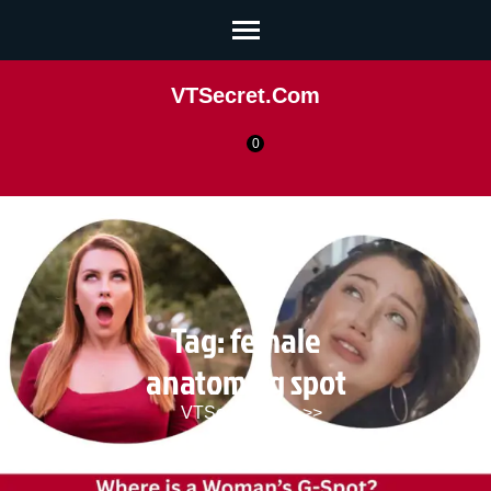
VTSecret.com
0
Tag:
female
anatomy g spot
VTSecret.com
>>