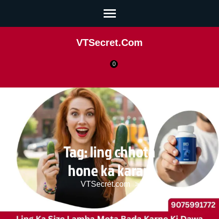
VTSecret.com
0
Tag:
ling chhota
hone ka karan
VTSecret.com
>>