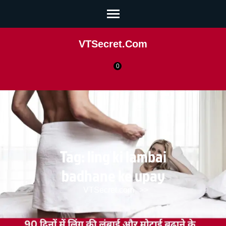
VTSecret.com
0
Tag:
ling ki lambai
badhane ke upay
VTSecret.com
>>