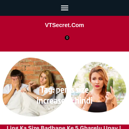
VTSecret.com
0
Tag:
penis size
increase in hindi
VTSecret.com
>>