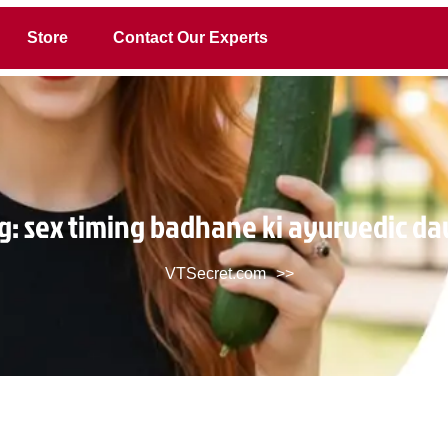
Store
Contact Our Experts
g:
sex timing badhane ki ayurvedic d
VTSecret.com
>>