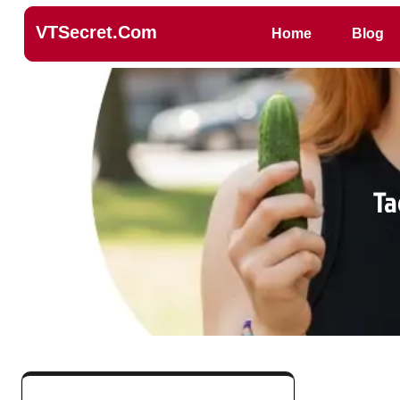
VTSecret.com
Home
Blog
Ta