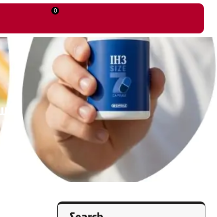
0
awa
Search