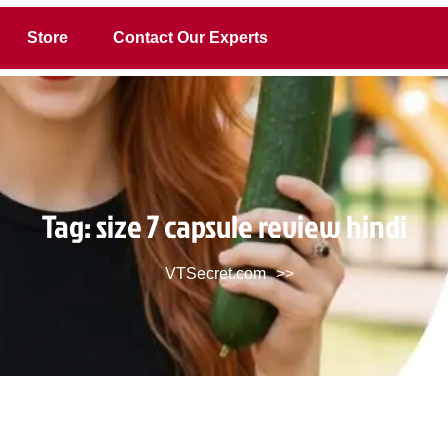
Store
Contact Our Experts
Tag:
size 7 capsule review hindi
VTSecret.com
>>