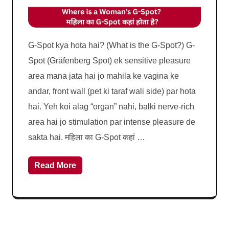
G-Spot kya hota hai? (What is the G-Spot?) G-
Spot (Gräfenberg Spot) ek sensitive pleasure
area mana jata hai jo mahila ke vagina ke
andar, front wall (pet ki taraf wali side) par hota
hai. Yeh koi alag “organ” nahi, balki nerve-rich
area hai jo stimulation par intense pleasure de
sakta hai. महिला का G-Spot कहां …
Read More