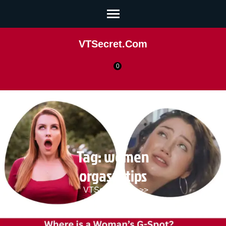
VTSecret.com
0
Tag:
women
orgasm tips
VTSecret.com
>>