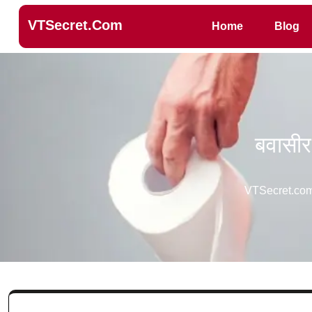
VTSecret.com
Home
Blog
बवासीर 
VTSecret.co