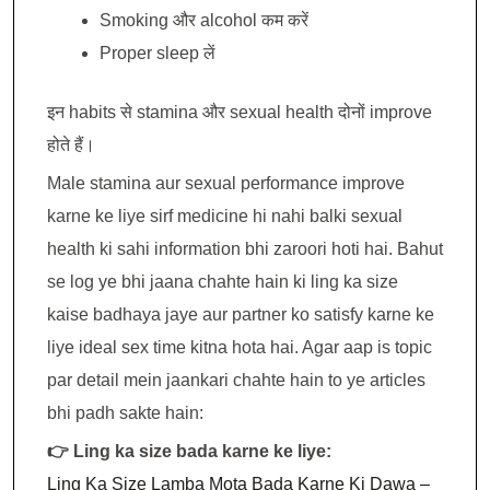
Smoking और alcohol कम करें
Proper sleep लें
इन habits से stamina और sexual health दोनों improve
होते हैं।
Male stamina aur sexual performance improve
karne ke liye sirf medicine hi nahi balki sexual
health ki sahi information bhi zaroori hoti hai. Bahut
se log ye bhi jaana chahte hain ki ling ka size
kaise badhaya jaye aur partner ko satisfy karne ke
liye ideal sex time kitna hota hai. Agar aap is topic
par detail mein jaankari chahte hain to ye articles
bhi padh sakte hain:
👉 Ling ka size bada karne ke liye:
Ling Ka Size Lamba Mota Bada Karne Ki Dawa –