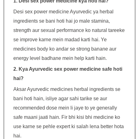
1. Desi sex power medicine kya hoti hai?
Desi sex power medicine Ayurvedic ya herbal
ingredients se bani hoti hai jo male stamina,
strength aur sexual performance ko natural tareeke
se improve karne mein madad karti hai. Ye
medicines body ko andar se strong banane aur
energy level badhane mein help karti hain.
2. Kya Ayurvedic sex power medicine safe hoti
hai?
Aksar Ayurvedic medicines herbal ingredients se
bani hoti hain, isliye agar sahi tarike se aur
recommended dose mein li jaye to ye generally
safe maani jaati hain. Fir bhi kisi bhi medicine ko
use karne se pehle expert ki salah lena better hota
hai.