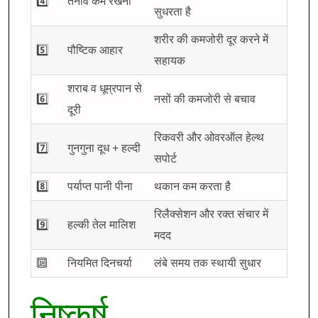
4️⃣
तनाव कम रखना
सुधरता है
शरीर की कमजोरी दूर करने में
5️⃣
पौष्टिक आहार
सहायक
शराब व धूम्रपान से
6️⃣
नसों की कमजोरी से बचाव
दूरी
रिकवरी और ओवरऑल हेल्थ
7️⃣
गुनगुना दूध + हल्दी
सपोर्ट
8️⃣
पर्याप्त पानी पीना
थकान कम करता है
रिलैक्सेशन और रक्त संचार में
9️⃣
हल्की तेल मालिश
मदद
🔟
नियमित दिनचर्या
लंबे समय तक स्थायी सुधार
निष्कर्ष