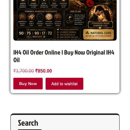
IH4 Oil Order Online | Buy Now Original IH4
Oil
₹
1,700.00
₹
850.00
Buy Now
Add to wishlist
Search