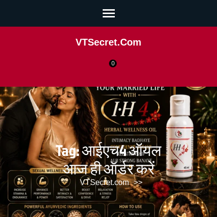
VTSecret.com
0
Tag:
आईएच4 ऑयल
आज ही ऑर्डर करें
VTSecret.com
>>