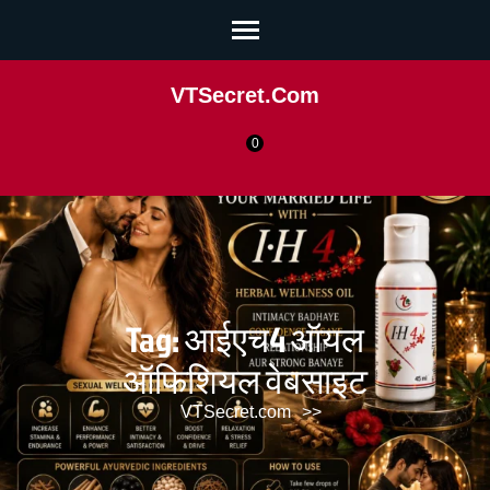
VTSecret.com
0
Tag:
आईएच4 ऑयल
ऑफिशियल वेबसाइट
VTSecret.com
>>