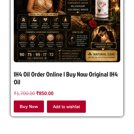
IH4 Oil Order Online | Buy Now Original IH4
Oil
₹
1,700.00
₹
850.00
Buy Now
Add to wishlist