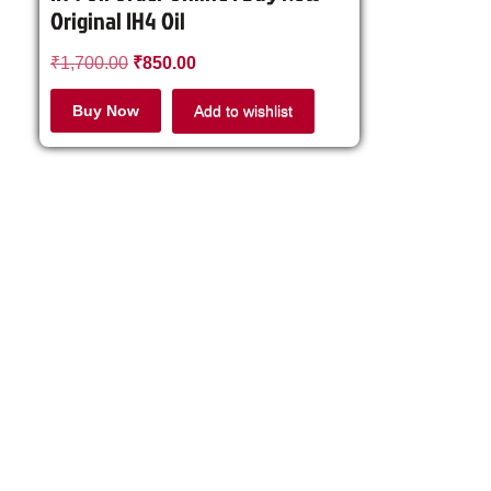
Original IH4 Oil
₹
1,700.00
₹
850.00
Buy Now
Add to wishlist