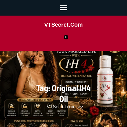
VTSecret.com
0
Tag:
Original IH4
Oil
VTSecret.com
>>