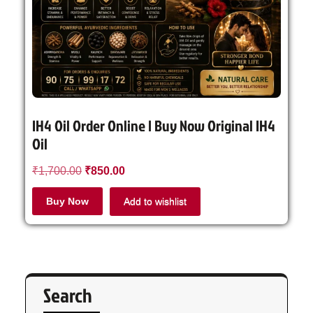
IH4 Oil Order Online | Buy Now Original IH4
Oil
₹
1,700.00
₹
850.00
Buy Now
Add to wishlist
Search