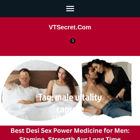
VTSecret.com
0
Tag:
male vitality
capsule
VTSecret.com
>>