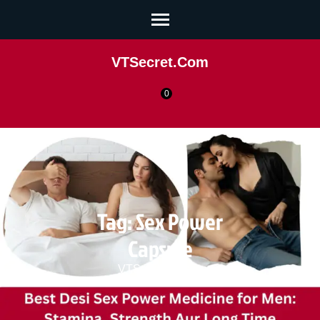
VTSecret.com
0
Tag:
Sex Power
Capsule
VTSecret.com
>>